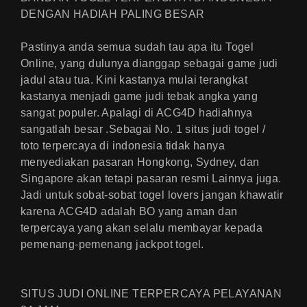
DENGAN HADIAH PALING BESAR
Pastinya anda semua sudah tau apa itu Togel
Online, yang dulunya dianggap sebagai game judi
jadul atau tua. Kini kastanya mulai terangkat
kastanya menjadi game judi tebak angka yang
sangat populer. Apalagi di ACG4D hadiahnya
sangatlah besar .Sebagai No. 1 situs judi togel /
toto terpercaya di indonesia tidak hanya
menyediakan pasaran Hongkong, Sydney, dan
Singapore akan tetapi pasaran resmi Lainnya juga.
Jadi untuk sobat-sobat togel lovers jangan khawatir
karena ACG4D adalah BO yang aman dan
terpercaya yang akan selalu membayar kepada
pemenang-pemenang jackpot togel.
SITUS JUDI ONLINE TERPERCAYA PELAYANAN