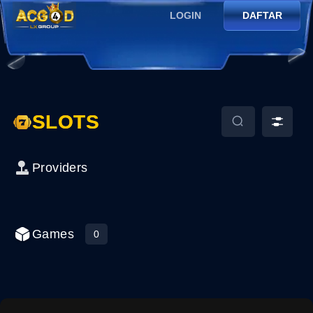
LOGIN
DAFTAR
SLOT
S
Provider
S
Games
0