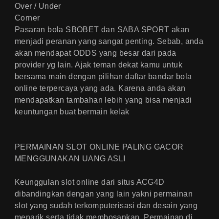
Over / Under
Corner
Pasaran bola SBOBET dan SABA SPORT akan
menjadi peranan yang sangat penting. Sebab, anda
akan mendapat ODDS yang besar dari pada
provider yg lain. Ajak teman dekat kamu untuk
bersama main dengan pilihan daftar bandar bola
online terpercaya yang ada. Karena anda akan
mendapatkan tambahan lebih yang bisa menjadi
keuntungan buat bermain kelak
PERMAINAN SLOT ONLINE PALING GACOR
MENGGUNAKAN UANG ASLI
Keunggulan slot online dari situs ACG4D
dibandingkan dengan yang lain yakni permainan
slot yang sudah terkomputerisasi dan desain yang
menarik serta tidak membosankan. Permainan di