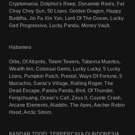
Cryptomania, Dolphin’s Reep, Dynamite Reels, Fat
Choy Choy Sun, 50 Lions, Golden Dragon, Happy
Buddha, Jin Fu Xin Yun, Lord Of The Ocean, Lucky
God Progressive, Lucky Panda, Money Vault.
Habanero
Orbs, Of Atlantis, Totem Towers, Taberna Muertos,
Wealth Inn, Colossal Gems, Lucky Lucky, 5 Lucky
Lions, Pumpkin Patch, Prestoi, Ways Of Fortune, 5
Mariachis, Santa’s Village, Rolling Roger, The
Dead Escape, Panda Panda, Bird, Of Thunder,
Fengchuang, Ocean’s Call, Zeus II, Coyote Crash,
Arcane Elements, Aladdin, The Apes, Aecher Robin
Hood, Arctic Strom.
BANDAR TOGEL TERPERCAYA DI INDONESIA